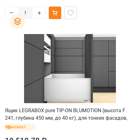
–
+
Ящик LEGRABOX pure TIP-ON BLUMOTION (высота F
241, глубина 450 мм, до 40 кг), для тонких фасадов,
белый шелк
Комплект