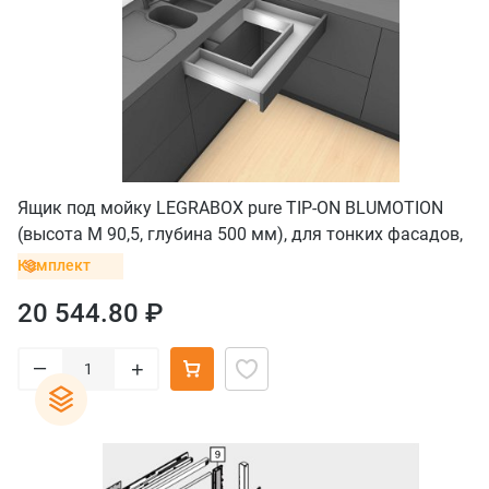
Ящик под мойку LEGRABOX pure TIP-ON BLUMOTION
(высота M 90,5, глубина 500 мм), для тонких фасадов,
белый шелк
Комплект
20 544.80 ₽
–
+