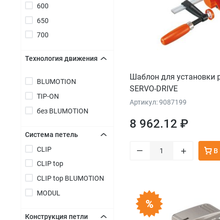
600
650
700
Технология движения
+
Шаблон для установки 
BLUMOTION
SERVO-DRIVE
TIP-ON
Артикул: 9087199
без BLUMOTION
8 962.12 ₽
Система петель
–
CLIP
+
+
В
CLIP top
CLIP top BLUMOTION
MODUL
Конструкция петли