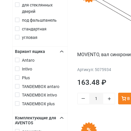
для стеклянных
дверей
под фальшпанель
стандартная
угловая
Вариант ящика
MOVENTO, вал синхрони
Antaro
+
Intivo
Артикул: 5075934
Plus
163.48 ₽
TANDEMBOX antaro
TANDEMBOX intivo
–
+
В
TANDEMBOX plus
Комплектующие для
AVENTOS
+