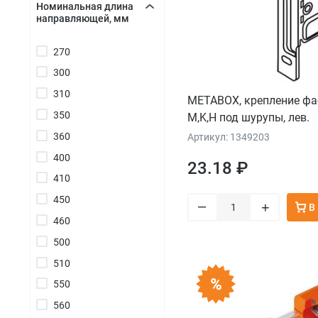
Номинальная длина
направляющей, мм
+
270
300
310
METABOX, крепление фа
350
M,K,H под шурупы, лев.
360
Артикул: 1349203
400
23.18 ₽
410
450
–
+
В
460
500
510
550
560