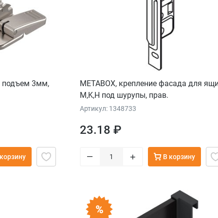
, подъем 3мм,
METABOX, крепление фасада для ящ
M,K,H под шурупы, прав.
Артикул: 1348733
23.18 ₽
–
+
 корзину
В корзину