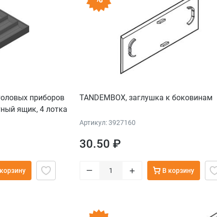
толовых приборов
TANDEMBOX, заглушка к боковинам
ный ящик, 4 лотка
, НД=450 мм,
Артикул: 3927160
черный
30.50 ₽
–
+
 корзину
В корзину