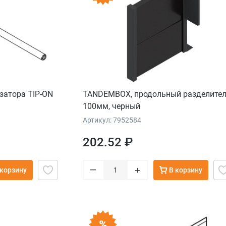
затора TIP-ON
TANDEMBOX, продольный разделите
100мм, черный
Артикул: 7952584
202.52 ₽
–
+
 корзину
В корзину