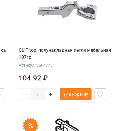
ика
CLIP top, полунакладная петля мебельная
107гр
Артикул: 3564773
104.92 ₽
–
+
В корзину