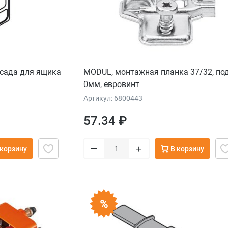
сада для ящика
MODUL, монтажная планка 37/32, по
0мм, евровинт
Артикул: 6800443
57.34 ₽
–
+
 корзину
В корзину