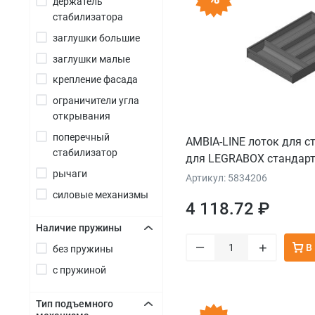
держатель
стабилизатора
заглушки большие
заглушки малые
крепление фасада
ограничители угла
открывания
поперечный
AMBIA-LINE лоток для с
стабилизатор
для LEGRABOX стандарт
рычаги
для столовых приборов
Артикул: 5834206
ширина=300 мм, терра-
силовые механизмы
4 118.72 ₽
Наличие пружины
–
+
В
без пружины
+
с пружиной
Тип подъемного