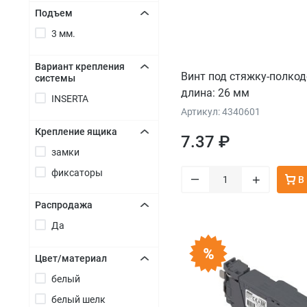
Подъем
3 мм.
+
Вариант крепления
Винт под стяжку-полкод
системы
+
длина: 26 мм
INSERTA
Артикул: 4340601
Крепление ящика
7.37 ₽
замки
+
фиксаторы
–
+
В
Распродажа
Да
+
Цвет/материал
белый
+
белый шелк