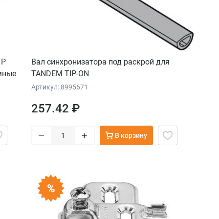
 P
Вал синхронизатора под раскрой для
мные
TANDEM TIP-ON
Артикул: 8995671
257.42 ₽
–
+
В корзину