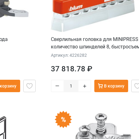
ода
Сверлильная головка для MINIPRESS
количество шпинделей 8, быстросъе
патроны
Артикул: 4226282
37 818.78 ₽
–
+
 корзину
В корзину