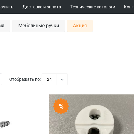
 купить
Доставка и оплата
Технические каталоги
Конт
ия
Мебельные ручки
Акция
Отображать по:
24