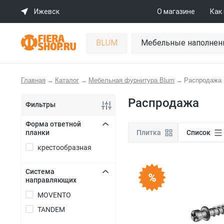
Ижевск
О магазине
Как
BLUM
Мебельные наполнен
Главная
→
Каталог
→
Мебельная фурнитура Blum
→
Распродажа
Распродажа
Фильтры
Форма ответной
планки
Плитка
Список
+
крестообразная
Система
направляющих
+
MOVENTO
TANDEM