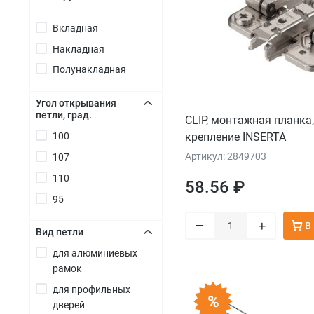
+
Вкладная
Накладная
Полунакладная
Угол открывания
петли, град.
CLIP, монтажная планка
+
100
крепление INSERTA
Артикул: 2849703
107
110
58.56 ₽
95
–
+
В
Вид петли
для алюминиевых
+
рамок
для профильных
дверей