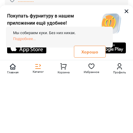
Покупать фурнитуру в нашем
приложении ещё удобнее!
© 2026 «FieraShop.ru»
Сопровождение сайта
- Вебформат.
Мы собираем куки. Без них никак.
Все права защищены.
Подробнее...
Не является публичной офертой
Политика конфиденциальности
Хорошо
Каталог
Избранное
Главная
Корзина
Профиль