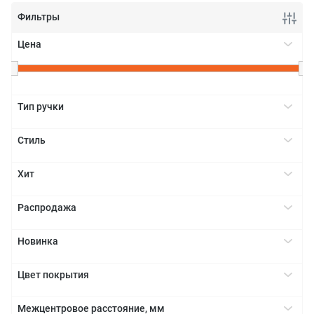
Фильтры
Цена
+
Тип ручки
Релинг
+
Стиль
Скоба
Индустриальный
+
Хит
Классика
Да
+
Модерн
Распродажа
Да
+
Новинка
Да
+
Цвет покрытия
Золото
+
Межцентровое расстояние, мм