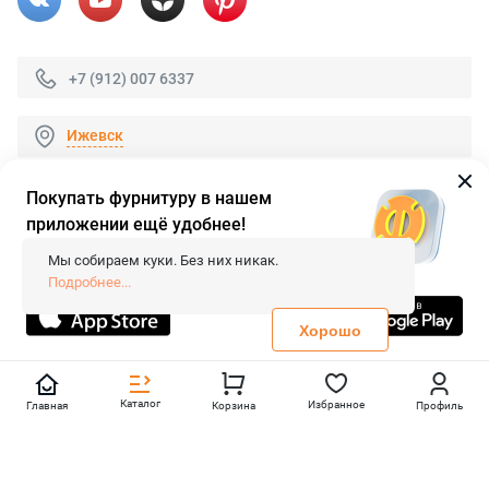
+7 (912) 007 6337
Ижевск
Покупать фурнитуру в нашем
приложении ещё удобнее!
© 2026 «FieraShop.ru»
Сопровождение сайта
- Вебформат.
Мы собираем куки. Без них никак.
Все права защищены.
Подробнее...
Не является публичной офертой
Политика конфиденциальности
Хорошо
Каталог
Избранное
Главная
Корзина
Профиль