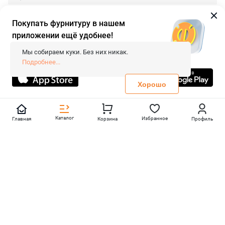
Покупать фурнитуру в нашем
приложении ещё удобнее!
© 2026 «FieraShop.ru»
Сопровождение сайта
- Вебформат.
Мы собираем куки. Без них никак.
Все права защищены.
Подробнее...
Не является публичной офертой
Политика конфиденциальности
Хорошо
Каталог
Избранное
Главная
Корзина
Профиль