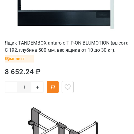
Ящик TANDEMBOX antaro с TIP-ON BLUMOTION (высота
С 192, глубина 500 мм, вес ящика от 10 до 30 кг),
крепление INSERTA, черный
Комплект
8 652.24 ₽
–
+