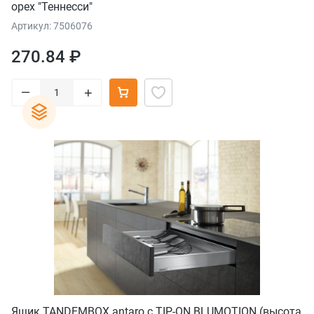
орех "Теннесси"
Артикул: 7506076
270.84 ₽
–
+
Ящик TANDEMBOX antaro с TIP-ON BLUMOTION (высота