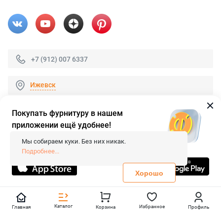
+7 (912) 007 6337
Ижевск
Покупать фурнитуру в нашем
приложении ещё удобнее!
© 2026 «FieraShop.ru»
Сопровождение сайта
- Вебформат.
Мы собираем куки. Без них никак.
Все права защищены.
Подробнее...
Не является публичной офертой
Политика конфиденциальности
Хорошо
Каталог
Избранное
Главная
Корзина
Профиль