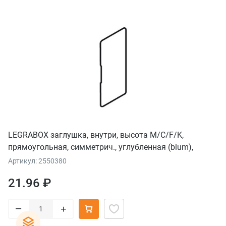
LEGRABOX заглушка, внутри, высота M/C/F/K,
прямоугольная, симметрич., углубленная (blum),
серый орион
Артикул: 2550380
21.96 ₽
–
+