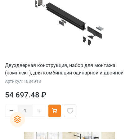
Двухдверная конструкция, набор для монтажа
(комплект), для комбинации одинарной и двойной
дверей, внутренняя ширина конструкции внутренняя
Артикул: 1884918
ширина конструкции однодверная конструкция: 800
54 697.48 ₽
мм, прав.
–
+