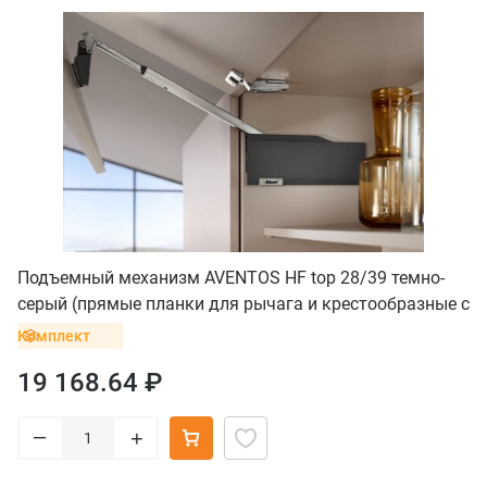
Подъемный механизм AVENTOS HF top 28/39 темно-
серый (прямые планки для рычага и крестообразные с
винтом для петель)
Комплект
19 168.64 ₽
–
+