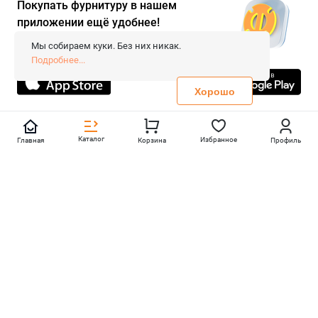
Покупать фурнитуру в нашем
приложении ещё удобнее!
© 2026 «FieraShop.ru»
Сопровождение сайта
- Вебформат.
Мы собираем куки. Без них никак.
Все права защищены.
Подробнее...
Не является публичной офертой
Политика конфиденциальности
Хорошо
Каталог
Избранное
Главная
Корзина
Профиль