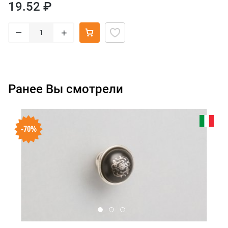
19.52 ₽
–
+
Ранее Вы смотрели
-70%