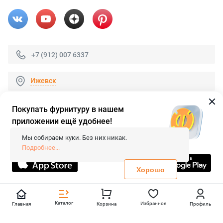
+7 (912) 007 6337
Ижевск
Покупать фурнитуру в нашем
приложении ещё удобнее!
© 2026 «FieraShop.ru»
Сопровождение сайта
- Вебформат.
Мы собираем куки. Без них никак.
Все права защищены.
Подробнее...
Не является публичной офертой
Политика конфиденциальности
Хорошо
Каталог
Избранное
Главная
Корзина
Профиль