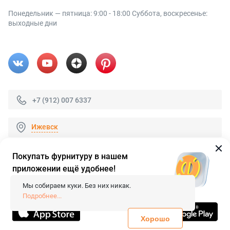
Понедельник — пятница: 9:00 - 18:00 Суббота, воскресенье:
выходные дни
+7 (912) 007 6337
Ижевск
Покупать фурнитуру в нашем
приложении ещё удобнее!
© 2026 «FieraShop.ru»
Сопровождение сайта
- Вебформат.
Мы собираем куки. Без них никак.
Все права защищены.
Подробнее...
Не является публичной офертой
Политика конфиденциальности
Хорошо