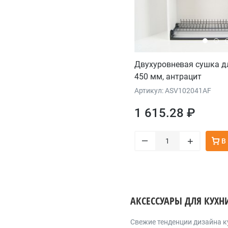
Двухуровневая сушка д
450 мм, антрацит
Артикул: ASV102041AF
1 615.28 ₽
–
+
В
АКСЕССУАРЫ ДЛЯ КУХН
Cвежие тенденции дизайна к