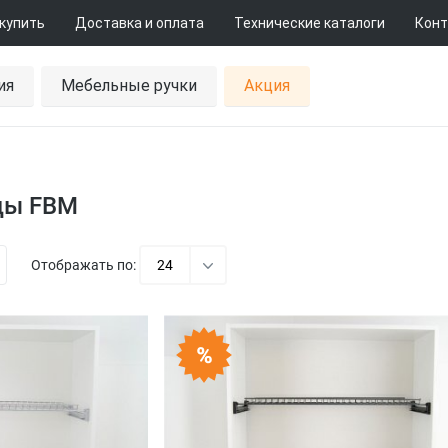
 купить
Доставка и оплата
Технические каталоги
Конт
ия
Мебельные ручки
Акция
ды FBM
Отображать по:
24