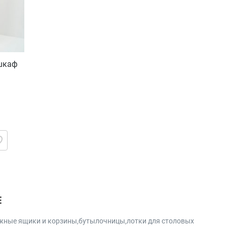
 шкаф
Е
вижные ящики и корзины,бутылочницы,лотки для столовых