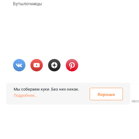
Бутылочницы
Мы собираем куки. Без них никак.
Хорошо
© 2026 «FieraShop.ru»
Подробнее...
Сопровождение сайта
- Вебформат.
Все права защищены.
Не явл