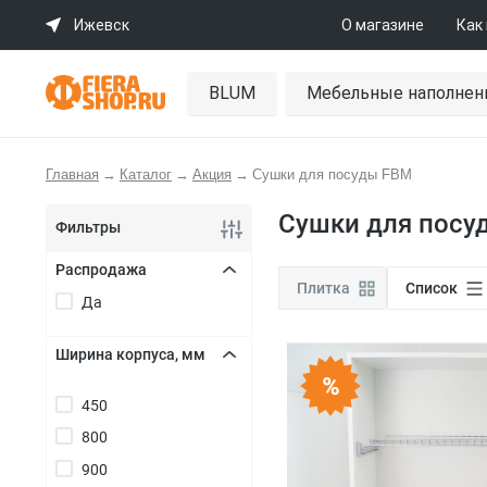
Ижевск
О магазине
Как
BLUM
Мебельные наполнен
Главная
→
Каталог
→
Акция
→
Сушки для посуды FBM
Сушки для посу
Фильтры
Распродажа
Плитка
Список
Да
+
Ширина корпуса, мм
+
450
800
900